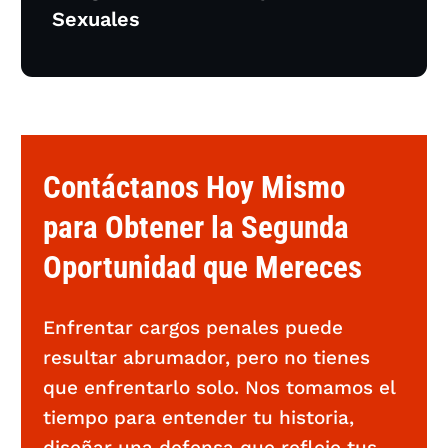
Sexuales
Contáctanos Hoy Mismo
para Obtener la Segunda
Oportunidad que Mereces
Enfrentar cargos penales puede
resultar abrumador, pero no tienes
que enfrentarlo solo. Nos tomamos el
tiempo para entender tu historia,
diseñar una defensa que refleje tus