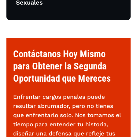
Sexuales
Contáctanos Hoy Mismo
para Obtener la Segunda
Oportunidad que Mereces
Enfrentar cargos penales puede
resultar abrumador, pero no tienes
que enfrentarlo solo. Nos tomamos el
tiempo para entender tu historia,
diseñar una defensa que refleje tus